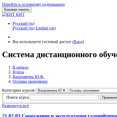
Перейти к основному содержанию
Боковая панель
КНТ
Русский ‎(ru)‎
Русский ‎(ru)‎
English ‎(en)‎
Вы используете гостевой доступ (
Вход
)
Система дистанционного обу
В начало
Курсы
Вахромеева Ю.Ф.
Основы экономики
Категории курсов:
Поиск курса
Примени
Развернуть всё
21.02.03 Сооружение и эксплуатация газонефтеп