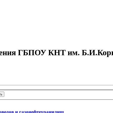
чения ГБПОУ КНТ им. Б.И.Кор
ть
роводов и газонефтехранилищ