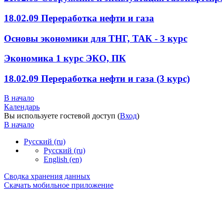
18.02.09 Переработка нефти и газа
Основы экономики для ТНГ, ТАК - 3 курс
Экономика 1 курс ЭКО, ПК
18.02.09 Переработка нефти и газа (3 курс)
В начало
Календарь
Вы используете гостевой доступ (
Вход
)
В начало
Русский ‎(ru)‎
Русский ‎(ru)‎
English ‎(en)‎
Сводка хранения данных
Скачать мобильное приложение