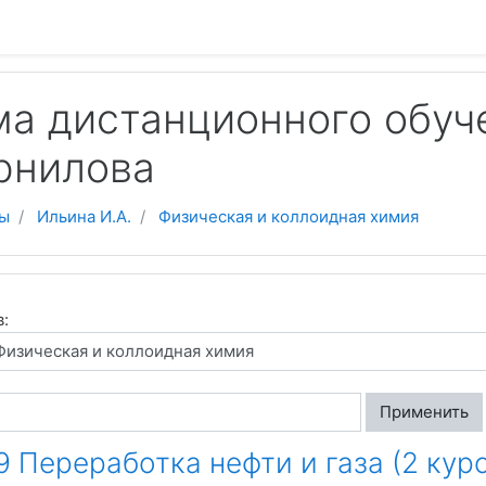
 содержанию
а дистанционного обуч
рнилова
ы
Ильина И.А.
Физическая и коллоидная химия
в:
Применить
9 Переработка нефти и газа (2 курс