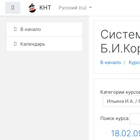
Перейти к основному
КНТ
Боковая панель
Русский ‎(ru)‎
В начало
Систем
Календарь
Б.И.Ко
В начало
Курс
Категории курсо
Поиск курса
18.02.0