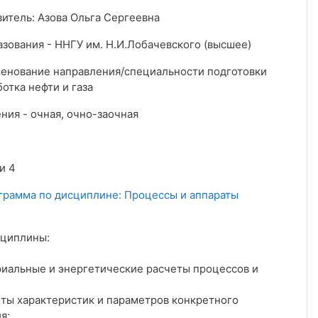
витель: Азова Ольга Сергеевна
азования - ННГУ им. Н.И.Лобачевского (высшее)
енование направления/специальности подготовки
ботка нефти и газа
ния - очная, очно-заочная
и 4
грамма по дисциплине: Процессы и аппараты
сциплины:
риальные и энергетические расчеты процессов и
еты характеристик и параметров конкретного
я;