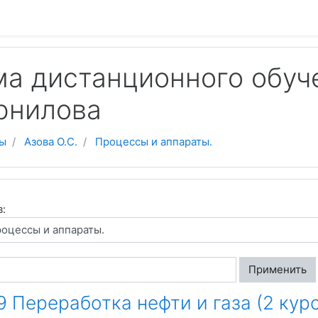
 содержанию
а дистанционного обуч
рнилова
ы
Азова О.С.
Процессы и аппараты.
в:
Применить
9 Переработка нефти и газа (2 курс