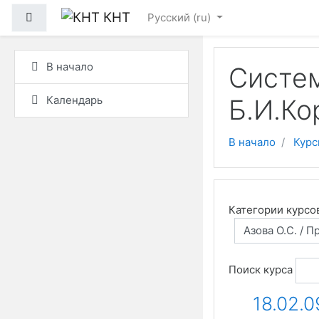
Перейти к основному
КНТ
Боковая панель
Русский ‎(ru)‎
В начало
Систем
Календарь
Б.И.Ко
В начало
Курс
Категории курсо
Поиск курса
18.02.0