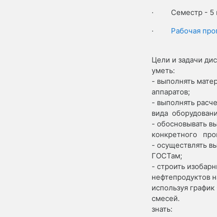
·
Семестр - 5 
·
Рабочая про
Цели и задачи ди
уметь:
- выполнять мате
аппаратов;
- выполнять расч
вида оборудовани
- обосновывать в
конкретного прои
- осуществлять в
ГОСТам;
- строить изобар
нефтепродуктов н
используя график
смесей.
знать: