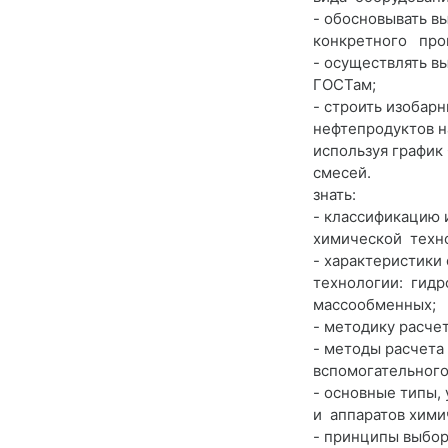
- обосновывать в
конкретного прои
- осуществлять в
ГОСТам;
- строить изобар
нефтепродуктов н
используя график
смесей.
знать:
- классификацию 
химической техн
- характеристики
технологии: гидр
массообменных;
- методику расчет
- методы расчета
вспомогательного
- основные типы,
и аппаратов хими
- принципы выбор