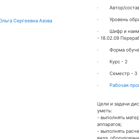
·
Автор/соста
·
Уровень обр
Ольга Сергеевна Азова
·
Шифр и наим
- 18.02.09 Перера
·
Форма обуче
·
Курс - 2
·
Семестр - 3 
·
Рабочая про
Цели и задачи ди
уметь:
- выполнять мате
аппаратов;
- выполнять расч
вида оборудовани