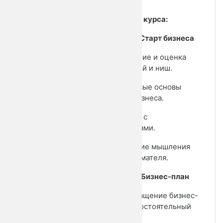
практике.
Структура курса:
Модуль 1: Старт бизнеса
• Изучение и оценка
бизнес-идей и ниш.
• Правовые основы
ведения бизнеса.
• Работа с
подрядчиками.
• Развитие мышления
предпринимателя.
Модуль 2: Бизнес-план
• Превращение бизнес-
идеи в самостоятельный
проект.