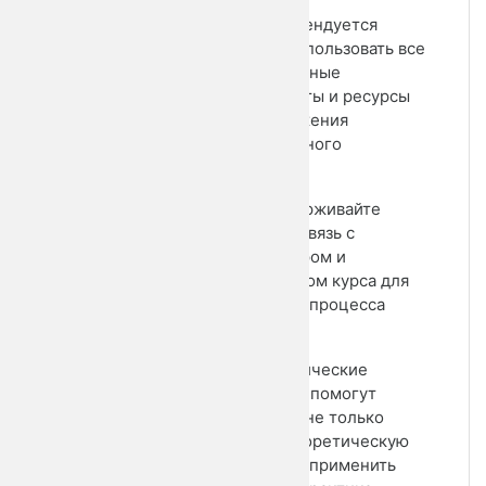
• Рекомендуется
активно использовать все
предложенные
инструменты и ресурсы
для достижения
максимального
результата.
• Поддерживайте
обратную связь с
инструктором и
сообществом курса для
улучшения процесса
обучения.
Эти методические
материалы помогут
студентам не только
усвоить теоретическую
часть, но и применить