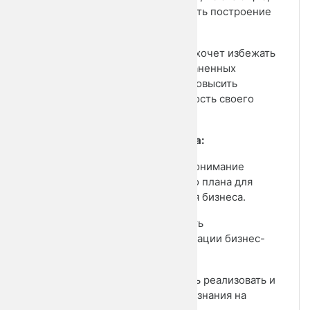
с чего начать построение
бизнеса.
3. Те, кто хочет избежать
распространенных
ошибок и повысить
эффективность своего
бизнеса.
Цели курса:
• Дать понимание
пошагового плана для
построения бизнеса.
• Обучить
систематизации бизнес-
процессов.
• Помочь реализовать и
применить знания на