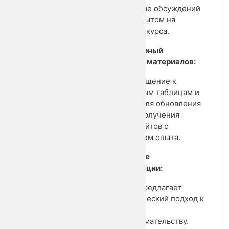
• Ведение обсуждений
и обмен опытом на
платформе курса.
6. Регулярный
пересмотр материалов:
• Возвращение к
заполненным таблицам и
тетрадям для обновления
данных и получения
новых инсайтов с
накоплением опыта.
Финальные
рекомендации:
• Курс предлагает
систематический подход к
обучению
предпринимательству.