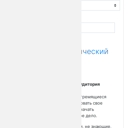
Поиск курса
Применить
РОСТ: Технологический
бизнес
Целевая аудитория
курса:
1. Люди, стремящиеся
монетизировать свое
хобби или начать
собственное дело.
2. Новички, не знающие,