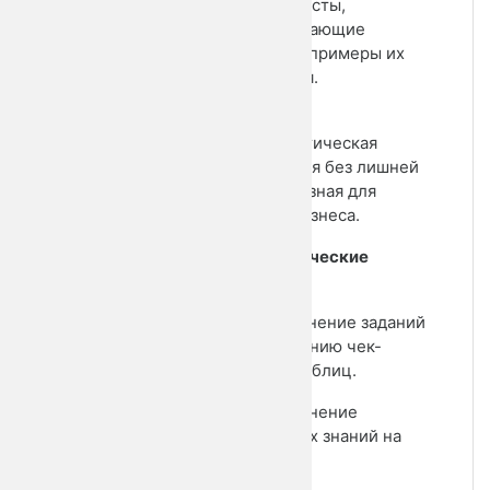
• Чек-листы,
сопровождающие
таблицы и примеры их
заполнения.
• Теоретическая
информация без лишней
воды, полезная для
ведения бизнеса.
3. Практические
задания:
• Выполнение заданий
по заполнению чек-
листов и таблиц.
• Применение
полученных знаний на
практике.