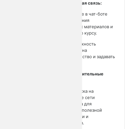
4. Обратная связь:
• Участие в чат-боте
для получения
бесплатных материалов и
общения по курсу.
• Возможность
записаться на
наставничество и задавать
вопросы.
5. Дополнительные
ресурсы:
• Подписка на
социальные сети
Александра для
получения полезной
информации и
материалов.