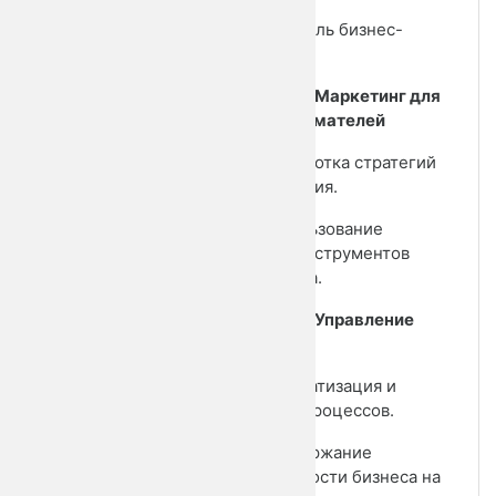
• Контроль бизнес-
процессов.
Модуль 3: Маркетинг для
предпринимателей
• Разработка стратегий
продвижения.
• Использование
рабочих инструментов
маркетинга.
Модуль 4: Управление
бизнесом
• Автоматизация и
контроль процессов.
• Поддержание
эффективности бизнеса на