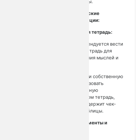
долгие годы.
Методические
рекомендации:
1.
Рабочая тетрадь:
• Рекомендуется вести
рабочую тетрадь для
фиксирования мыслей и
инсайтов.
• Завести собственную
или использовать
предложенную
Александром тетрадь,
которая содержит чек-
листы и таблицы.
2. Инструменты и
ресурсы: